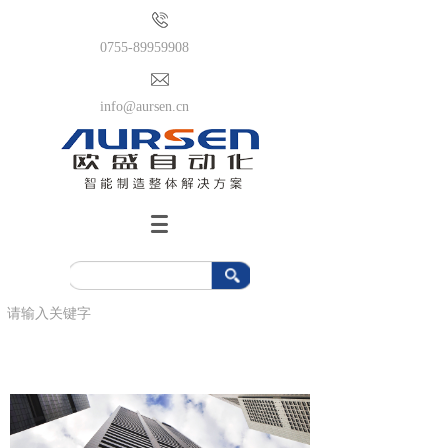
0755-89959908
info@aursen.cn
搜索